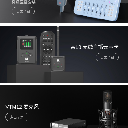
棚级直播套装
WL8 无线直播云声卡
VTM12 麦克风