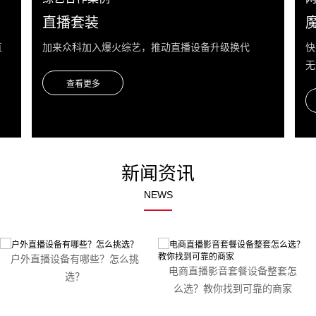
直播套装
直
加来众科加入爆火综艺，推动直播设备升级换代
快
无
新闻资讯
NEWS
请输
入文
本内
户外直播设备有哪些？怎么挑
电商直播影音套餐设备整套怎
容
选？
么选？教你找到可靠的商家