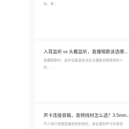
杂、参...
入耳监听 vs 头戴监听，直播唱歌该选哪...
直播唱歌时，监听设备直接决定主播能否精准把控人
声、...
声卡连接音箱，音频线材怎么选？3.5mm..
不少用户搭建直播音频系统时，常会遇到声卡外接音