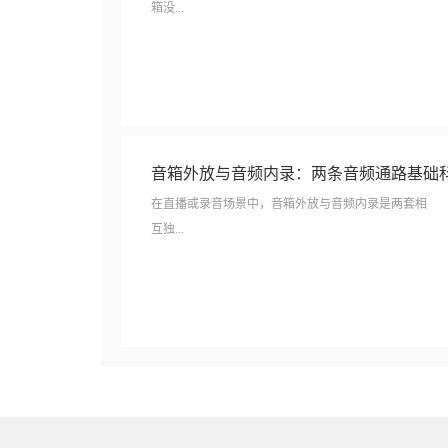
箱没...
音箱外放与音频内录：两条音频通路基础
在直播或录音场景中，音箱外放与音频内录是两套相
互独...