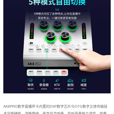
AK8PRO数字直播声卡内置的DSP数字芯片与OTG数字立体传输技
术足够硬核，清晰降噪。麦克风混响量、监听音量独立调节，效果