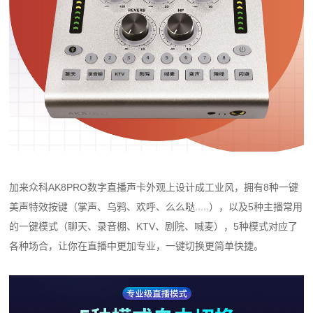
加来众科AK8PRO数字直播声卡外观上设计成工业风，拥有8种一键
美声特效按键（掌声、乌鸦、欢呼、么么哒.....），以及5种主播常用
的一键模式（聊天、录音棚、KTV、剧院、喊麦），5种模式对应了
各种场合，让你在直播中更加专业，一键切换更简单快捷。