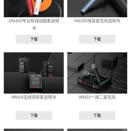
DM400专业有线动圈麦说明
HM200电容麦克风说明书
书
下载
下载
WM24无线领夹麦说明书
WM22一拖二麦克风
下载
下载