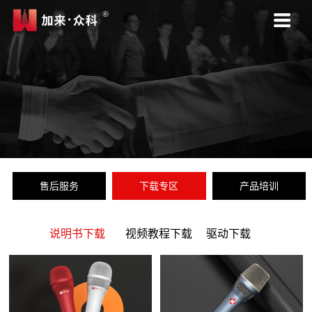
售后服务
下载专区
产品培训
说明书下载
视频教程下载
驱动下载