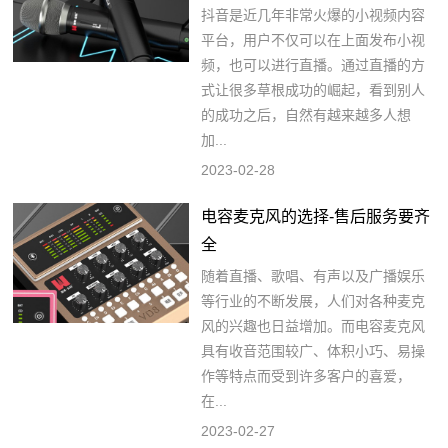
抖音是近几年非常火爆的小视频内容
平台，用户不仅可以在上面发布小视
频，也可以进行直播。通过直播的方
式让很多草根成功的崛起，看到别人
的成功之后，自然有越来越多人想
加...
2023-02-28
电容麦克风的选择-售后服务要齐
全
随着直播、歌唱、有声以及广播娱乐
等行业的不断发展，人们对各种麦克
风的兴趣也日益增加。而电容麦克风
具有收音范围较广、体积小巧、易操
作等特点而受到许多客户的喜爱，
在...
2023-02-27