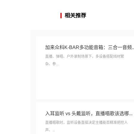
相关推荐
加来众科K-BAR多功能音箱：三合一音频..
直播、弹唱、户外录制场景下，多设备搭配线材繁
杂、参...
入耳监听 vs 头戴监听，直播唱歌该选哪...
直播唱歌时，监听设备直接决定主播能否精准把控人
声、...