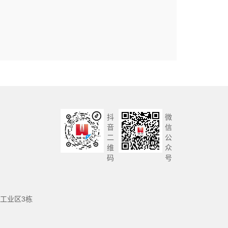
抖
微
音
信
二
公
维
众
码
号
工业区3栋