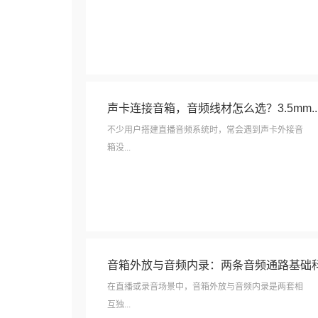
声卡连接音箱，音频线材怎么选？3.5mm..
不少用户搭建直播音频系统时，常会遇到声卡外接音
箱没...
音箱外放与音频内录：两条音频通路基础
在直播或录音场景中，音箱外放与音频内录是两套相
互独...