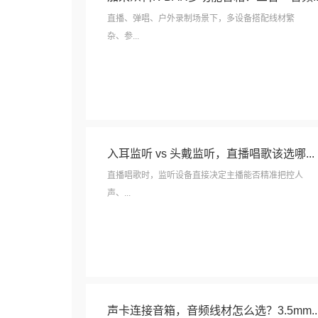
直播、弹唱、户外录制场景下，多设备搭配线材繁
杂、参...
入耳监听 vs 头戴监听，直播唱歌该选哪...
直播唱歌时，监听设备直接决定主播能否精准把控人
声、...
声卡连接音箱，音频线材怎么选？3.5mm..