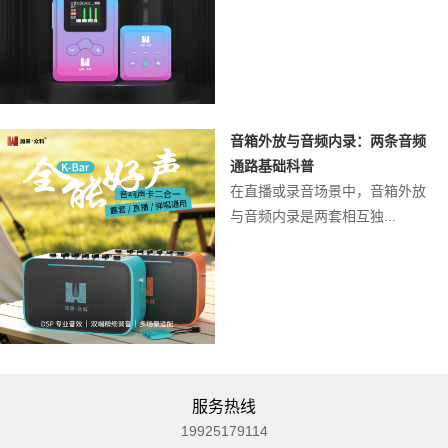
音箱外放与音频内录：两条音频
通路基础科普
在直播或录音场景中，音箱外放
与音频内录是两套相互独...
服务热线
19925179114