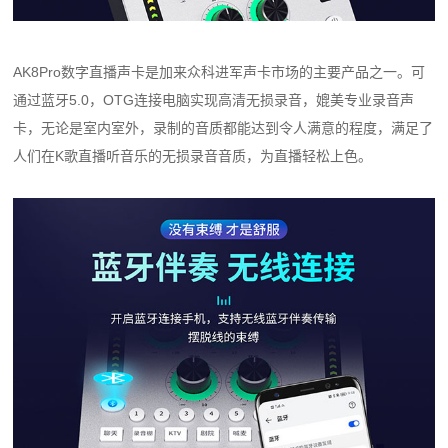
AK8Pro数字直播声卡是加来众科进军声卡市场的主要产品之一。可
通过蓝牙5.0，OTG连接电脑实现高清无损录音，媲美专业录音声
卡，无论是室内室外，录制的音质都能达到令人满意的程度，满足了
人们在K歌直播听音乐的无损录音音质，为直播轻松上色。