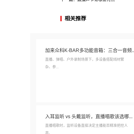
相关推荐
加来众科K-BAR多功能音箱：三合一音频..
直播、弹唱、户外录制场景下，多设备搭配线材繁
杂、参...
入耳监听 vs 头戴监听，直播唱歌该选哪...
直播唱歌时，监听设备直接决定主播能否精准把控人
声、...