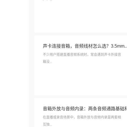
声卡连接音箱，音频线材怎么选？3.5mm..
不少用户搭建直播音频系统时，常会遇到声卡外接音
箱没...
音箱外放与音频内录：两条音频通路基础
在直播或录音场景中，音箱外放与音频内录是两套相
互独...