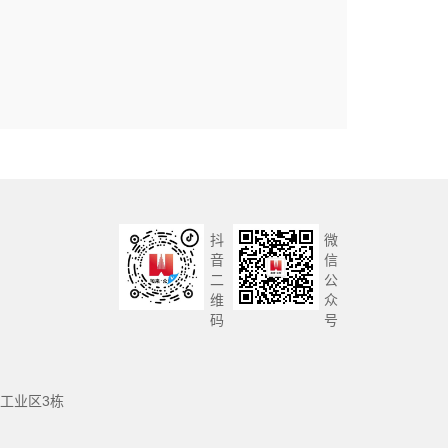
抖
微
音
信
二
公
维
众
码
号
工业区3栋