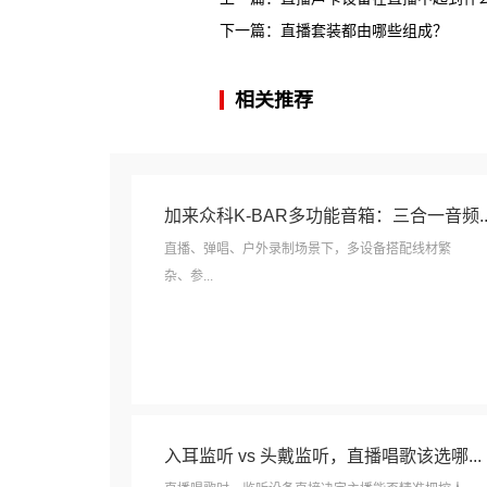
下一篇：
直播套装都由哪些组成？
相关推荐
加来众科K-BAR多功能音箱：三合一音频..
直播、弹唱、户外录制场景下，多设备搭配线材繁
杂、参...
入耳监听 vs 头戴监听，直播唱歌该选哪...