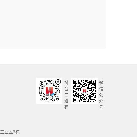
抖
微
音
信
二
公
维
众
码
号
工业区3栋