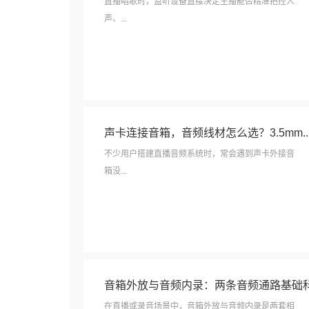
直播唱歌时，监听设备直接决定主播能否精准把控人
声、...
声卡连接音箱，音频线材怎么选？3.5mm..
不少用户搭建直播音频系统时，常会遇到声卡外接音
箱没...
音箱外放与音频内录：两条音频通路基础
在直播或录音场景中，音箱外放与音频内录是两套相