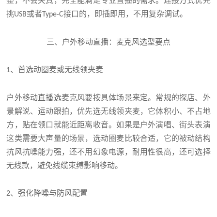
整，不会失真，完全能满足专业直播的需求。连接方式优先
挑
或者
接口的，即插即用，不用复杂调试。
USB
Type-C
三、户外移动直播：麦克风选型要点
、首选动圈麦或无线领夹麦
1
户外移动直播选麦克风要按具体场景来定。常规的探店、外
景解说、运动跟拍，优先选无线领夹麦，它体积小、不占地
方，贴在领口就能近距离收音。如果是户外演唱、街头表演
这类需要大声量的场景，选动圈麦比较合适，它的被动结构
抗风抗噪能力强，还不用幻象电源，耐用性很高，还可选择
无线款，避免线缆束缚影响移动。
、强化降噪与防风配置
2