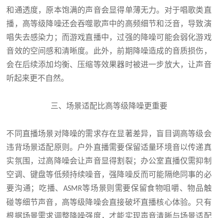
和通透度，原本饱满的声音会显得单薄无力。对于唱歌类直
播，高等级降噪还会吞噬歌声中的高频细节和泛音，导致演
唱失去感染力；而游戏直播中，过强的降噪可能会弱化游戏
音效的空间感和清晰度。此外，前期降噪造成的音质损伤，
会在后续添加均衡、压缩等效果器时被进一步放大，让声音
听起来更不自然。
三、场景适配比高等级降噪更重要
不同直播场景对降噪的需求存在显著差异，盲目调高等级会
违背场景适配原则。户外直播需要保留适量环境音以传递真
实氛围，过高降噪会让声音显得割裂；办公室直播仅需抑制
空调、键盘等低频持续噪音，强降噪反而可能隔绝同事的必
要沟通；吃播、
等场景则需要保留食物咀嚼、物品触
ASMR
碰等细节声音，高等级降噪会直接破坏直播核心体验。只有
根据场景需求调整降噪强度，才能实现声音清晰与场景适配