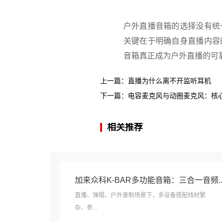
户外直播音箱的选择没有统
关键在于明确自身直播内容
音箱真正成为户外直播的可
上一篇：
直播为什么离不开监听耳机
下一篇：
电容麦克风与动圈麦克风：核
相关推荐
加来众科K-BAR多功能音箱：三合一音频..
直播、弹唱、户外录制场景下，多设备搭配线材繁
杂、参...