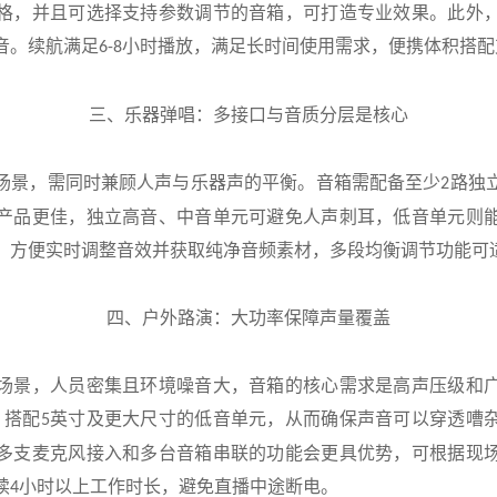
格，并且可选择支持参数调节的音箱，可打造专业效果。此外
音。续航满足
小时播放，满足长时间使用需求，便携体积搭配
6-8
三、乐器弹唱：多接口与音质分层是核心
场景，需同时兼顾人声与乐器声的平衡。音箱需配备至少
路独
2
产品更佳，独立高音、中音单元可避免人声刺耳，低音单元则
，方便实时调整音效并获取纯净音频素材，多段均衡调节功能可
四、户外路演：大功率保障声量覆盖
场景，人员密集且环境噪音大，音箱的核心需求是高声压级和
，搭配
英寸及更大尺寸的低音单元，从而确保声音可以穿透嘈
5
多支麦克风接入和多台音箱串联的功能会更具优势，可根据现
续
小时以上工作时长，避免直播中途断电。
4