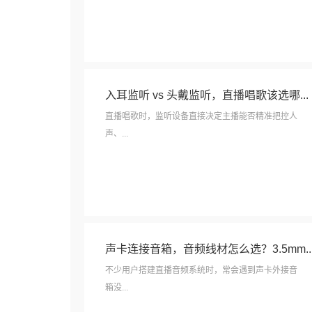
入耳监听 vs 头戴监听，直播唱歌该选哪...
直播唱歌时，监听设备直接决定主播能否精准把控人
声、...
声卡连接音箱，音频线材怎么选？3.5mm..
不少用户搭建直播音频系统时，常会遇到声卡外接音
箱没...