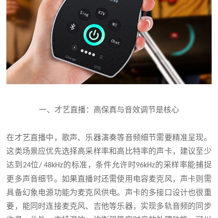
一、才艺直播：高保真与音效调节是核心
在才艺直播中，歌声、乐器演奏等音频细节需要精准呈现。
这类场景应优先选择高采样率和高比特率的声卡，建议至少
达到
位
的标准，条件允许时
的采样率能捕捉
24
/ 48kHz
96kHz
更多声音细节。如果直播时还需使用电容麦克风，声卡则需
具备幻象电源功能为麦克风供电。声卡的多接口设计也很重
要，能同时连接麦克风、吉他等乐器，实现多轨音频的同步