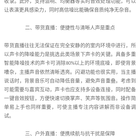
收录。此外，支持混响、均衡器等实时音效处理功能，可以
让表演更具感染力，同时高信噪比能确保音质纯净无杂音。
二、带货直播：便捷性与清晰人声是重点
带货直播往往无法保证在完全安静的的室内环境中进行，所
以声卡的降噪能力是挑选此类场景下声卡的关键。具备多重
智能降噪技术的声卡可消除
以上的环境底噪，即使背景
80%
嘈杂，主播声音依然清晰透亮。闪避功能也很实用，当主播
说话时，背景音乐可自动降低音量，避免声音重叠。考虑到
可能需要与嘉宾互动，声卡也应支持多设备连接，同时配备
一键音效按钮，方便快速切换掌声、笑声等氛围音。操作简
单易上手也同样重要，可使主播专注内容讲解而非设备调
试。
三、户外直播：便携续航与抗干扰是保障