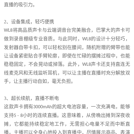
直播的吸引力。
2、设备集成，轻巧便携
将高品质声卡与云端调音台完美融合，巴掌大的声卡可
WL8
做到录音棚级专业音质。与此同时，
的设计十分轻巧，
WL8
发射器自带卡扣，可以轻松别在腰间，随机附赠的臂带也能
让设备紧密贴合手臂轮廓，即使在忙碌的摆摊过程中，也能
稳稳固定，不会晃动或掉落。此外，
声卡还支持直连无
WL8
线麦克风和无线监听耳机，可以让主播在直播时充分解放双
手，让主播行动自如，毫无负担。
3、超长续航，直播不断电
这款声卡拥有
的超大电池容量，一次充满电，能够
3000mAh
支持
小时的连续直播。这意味着，从傍晚出摊到深夜收
5 - 8
摊，它都能持续稳定地工作，无需担心电量不足而中断直
播。主播可以全身心地投入到直播中，尽情展示商品、表演