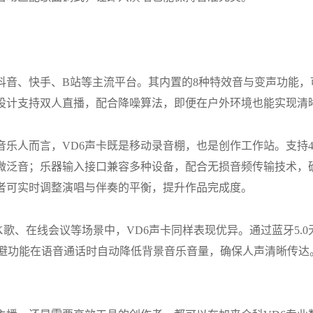
抖音、快手、
B
站等主流平台。其内置的
8
种特效音与变声功能，
设计支持双人直播，配合降噪算法，即便在户外环境也能实现清
音乐人而言，
VD6
声卡既是移动录音棚，也是创作工作站。支持
微泛音；乐器输入接口兼容
多种设备，配合无损音频传输技术，
者可实时调整演唱与伴奏的平衡，提升作品完成度。
K
歌、在线会议等场景中，
VD6
声卡同样表现优异。通过蓝牙
5.0
避功能在语音通话时自动降低背景音乐音量，确保人声清晰传达