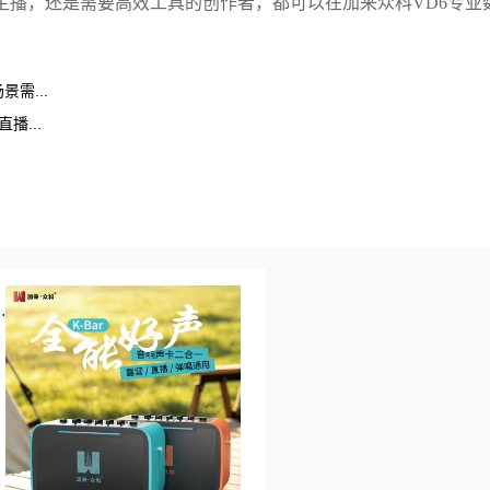
主播，还是需要高效工具的创作者，都可以在
加来众科
VD6
专业
。
需...
播...
.