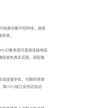
可快速切换不同声线，增强
晰收音。
48V
幻象电源可直接连接电容
确保音色真实还原。其配备
无线连接手机，可瞬间将客
。其
OTG
接口支持边充边