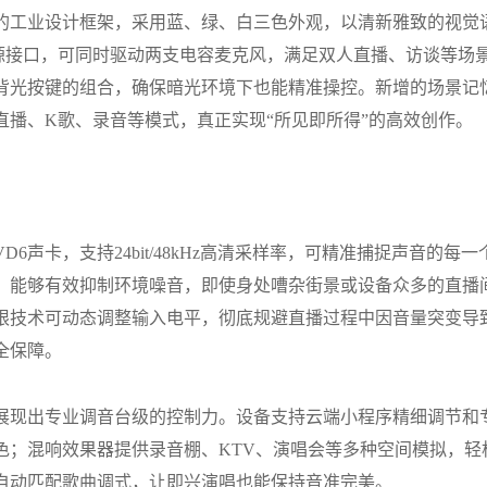
冷的工业设计框架，采用蓝、绿、白三色外观，以清新雅致的视觉
电源接口，可同时驱动两支电容麦克风，满足双人直播、访谈等场
背光按键的组合，确保暗光环境下也能精准操控。新增的场景记
直播、K歌、录音等模式，真正实现“所见即所得”的高效创作。
VD6
声卡，支持
24bit/48kHz
高清采样率，可精准捕捉声音的每一
，
能够有效抑制环境噪音，即使身处嘈杂街景或设备众多的直播
限技术可动态调整输入电平，彻底规避直播过程中因音量突变导
全保障。
展现出专业调音台级的控制力。
设备支持云端小程序精细调节和
色；混响效果器提供录音棚、
KTV
、演唱会等多种空间模拟，轻
自动匹配歌曲调式，让即兴演唱也能保持音准完美。