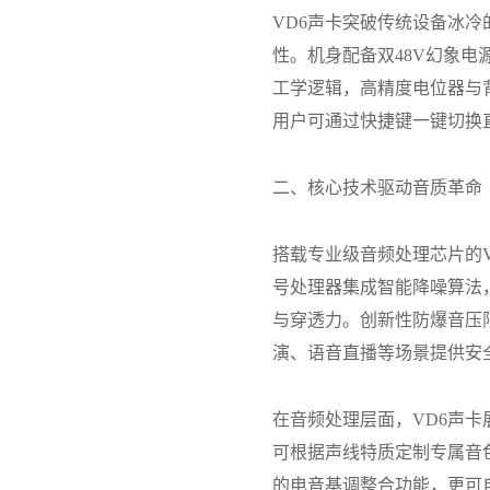
VD6声卡突破传统设备冰
性。机身配备双48V幻象
工学逻辑，高精度电位器与
用户可通过快捷键一键切换
二、核心技术驱动音质革命
搭载专业级音频处理芯片的
号处理器集成智能降噪算法
与穿透力。创新性防爆音压
演、语音直播等场景提供安
在音频处理层面，
VD6
声卡
可根据声线特质定制专属音
的电音基调整合功能，更可