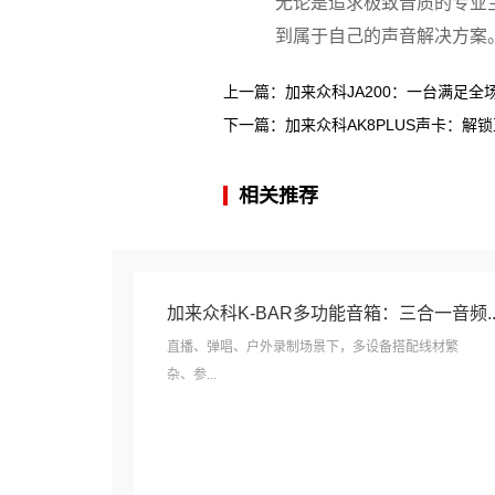
无论是追求极致音质的专业
到属于自己的声音解决方案
上一篇：
加来众科JA200：一台满足全场景
下一篇：
加来众科AK8PLUS声卡：解锁直
相关推荐
加来众科K-BAR多功能音箱：三合一音频..
直播、弹唱、户外录制场景下，多设备搭配线材繁
杂、参...