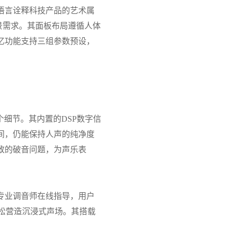
语言诠释科技产品的艺术属
景需求。其面板布局遵循人体
忆功能支持三组参数预设，
个细节。其内置的
DSP
数字信
间，仍能保持人声的纯净度
致的破音问题，为声乐表
专业调音师在线指导
，用户
松营造沉浸式声场。其搭载